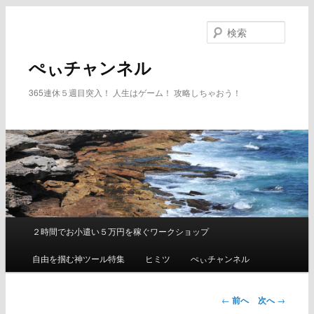
メ
イ
検
ン
索
コ
ぺぃチャンネル
ン
テ
365連休５週目突入！ 人生はゲーム！ 攻略しちゃおう！
ン
ツ
へ
移
動
２時間でお小遣い５万円を稼ぐワークショップ
メ
イ
自由を掴む神ツール特集
ヒミツ
ぺぃチャンネル
ン
メ
ニ
←
前へ
次へ
→
ュ
投