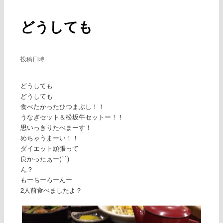
ー
稿
ナ
どうしても
ビ
ゲ
ー
シ
投稿日時:
ョ
ン
どうしても
どうしても
食べたかったひつまぶし！！
うなぎセット＆松坂牛セットー！！
思いっきりたべまーす！
めちゃうまーい！！
ダイエット頑張って
良かったぁー(´ `)
ん？
もーちーろーんー
2人前食べましたよ？