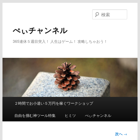
メ
イ
検
ン
索
コ
ぺぃチャンネル
ン
テ
365連休５週目突入！ 人生はゲーム！ 攻略しちゃおう！
ン
ツ
へ
移
動
２時間でお小遣い５万円を稼ぐワークショップ
メ
イ
自由を掴む神ツール特集
ヒミツ
ぺぃチャンネル
ン
メ
ニ
次へ
→
ュ
投