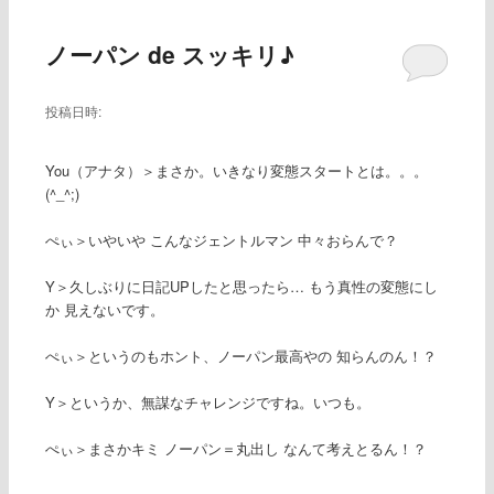
ー
ノーパン de スッキリ♪
投稿日時:
You（アナタ）＞まさか。いきなり変態スタートとは。。。
(^_^;)
ぺぃ＞いやいや こんなジェントルマン 中々おらんで？
Y＞久しぶりに日記UPしたと思ったら… もう真性の変態にし
か 見えないです。
ぺぃ＞というのもホント、ノーパン最高やの 知らんのん！？
Y＞というか、無謀なチャレンジですね。いつも。
ぺぃ＞まさかキミ ノーパン＝丸出し なんて考えとるん！？