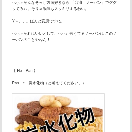
ぺぃ＞そんなそっち方面好きなら 「台湾 ノーパン」でググ
ッてみぃ。そりゃ眠気もスッキリするわい。
Y＞。。。ほんと変態ですね。
ぺぃ＞それはいいとして、ぺぃが言うてるノーパンは このノ
ーパンのことやねん！
【 No Pan 】
Pan ‎⇨ 炭水化物（と考えてください。）