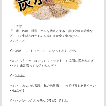
ここでは
「白米、砂糖、麺類、パンを代表とする、炭水化物や砂糖な
ど、白く生成されたものを減らすか全く食べない」
ということ。
Y＞ほほ～ぅ。やっとマトモになってきましたね。
ぺぃ＞もう～ぺぃはいつもマトモです～！ 常識に囚われすぎ
やで？ 未常識って大切やねんぞ？
Y＞ははは。
ぺぃ＞「あなたの常識・私の未常識」 って格言もあるぐらい
やねんぞ？
Y＞いつもぺぃがぶっ飛んでるだけですよ。