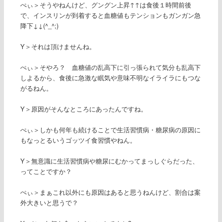
ぺぃ＞そうやねんけど、グングン上昇↑↑は食後１時間前後
で、インスリンが到着すると血糖値もテンションもガンガン急
降下↓↓(^_^;)
Y＞それは頂けませんね。
ぺぃ＞そやろ？ 血糖値の乱高下に引っ張られて気分も乱高下
しよるから、食後に急激な眠気や意味不明なイライラにもつな
がるねん。
Y＞原因がそんなところにあったんですね。
ぺぃ＞しかも何年も続けることで生活習慣病・糖尿病の原因に
もなっとるいうゴッツイ食習慣やねん。
Y＞無意識に生活習慣病や糖尿にむかってまっしぐらだった、
ってことですか？
ぺぃ＞まぁこれ以外にも原因はあると思うねんけど、割合は案
外大きいと思うで？