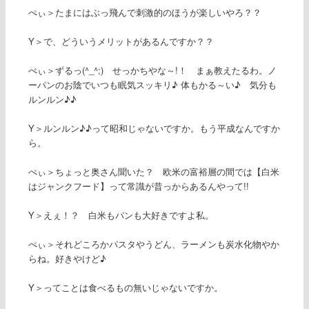
ぺぃ＞たまにはぶっ飛んで刺激的のほうが楽しいやろ？？
Y＞で、どういうメリットがあるんですか？？
ぺぃ＞ずるっ(^_^;) せっかちやな～!！ まぁ教えたるわ。ノ
ーパンのお陰でいつも眠気スッキリ♪ 体もかる～い♪ 気分も
ルンルン♪♪
Y＞ルンルン♪♪って昭和じゃないですか。もう平成なんですか
ら。
ぺぃ＞ちょっと奥さん聞いた？ 欧米の富裕層の間では【白米
はジャンクフード】って常識が昔っからあるんやって!!
Y＞えぇ！？ 白米もパンも大好きですよ私。
ぺぃ＞それどころかパスタやうどん、ラーメンも炭水化物やか
らね。好きやけど♪
Y＞ってことは食べるもの無いじゃないですか。