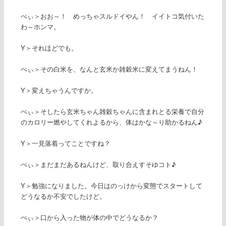
ぺぃ＞おお～！ めっちゃスルドイやん！ イイトコ気付いた
わ～ホンマ。
Y＞それほどでも。
ぺぃ＞その白米を、なんと玄米か雑穀米に変えてまうねん！
Y＞変えちゃうんですか。
ぺぃ＞そしたら玄米ちゃん雑穀ちゃんに含まれとる栄養で自分
のカロリー燃やしてくれよるから、体はかな～り助かるねん♪
Y＞一見落着ってことですね？
ぺぃ＞まだまだあるねんけど、取り合えすそゆコト♪
Y＞勉強になりました。今日はのっけから変態でスタートして
どうなるか不安でしたけど。
ぺぃ＞口から入った物が体の中でどうなるか？