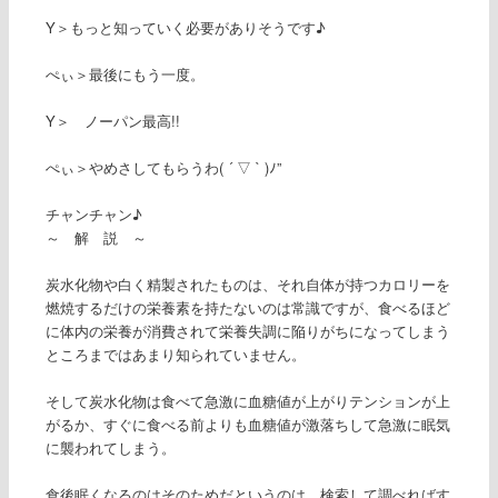
Y＞もっと知っていく必要がありそうです♪
ぺぃ＞最後にもう一度。
Y＞ ノーパン最高!!
ぺぃ＞やめさしてもらうわ( ´ ▽ ` )ﾉ”
チャンチャン♪
～ 解 説 ～
炭水化物や白く精製されたものは、それ自体が持つカロリーを
燃焼するだけの栄養素を持たないのは常識ですが、食べるほど
に体内の栄養が消費されて栄養失調に陥りがちになってしまう
ところまではあまり知られていません。
そして炭水化物は食べて急激に血糖値が上がりテンションが上
がるか、すぐに食べる前よりも血糖値が激落ちして急激に眠気
に襲われてしまう。
食後眠くなるのはそのためだというのは、検索して調べればす