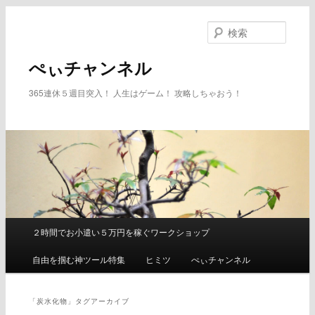
メ
サ
イ
ブ
検
ン
コ
索
コ
ン
ぺぃチャンネル
ン
テ
テ
ン
365連休５週目突入！ 人生はゲーム！ 攻略しちゃおう！
ン
ツ
ツ
へ
へ
移
移
動
動
２時間でお小遣い５万円を稼ぐワークショップ
メ
イ
自由を掴む神ツール特集
ヒミツ
ぺぃチャンネル
ン
メ
ニ
「
炭水化物
」タグアーカイブ
ュ