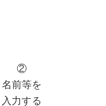
②
名前等を
入力する