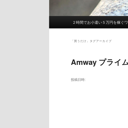
２時間でお小遣い５万円を稼ぐ
メ
イ
ン
「
買うだけ
」タグアーカイブ
メ
ニ
ュ
Amway プラ
ー
投稿日時: