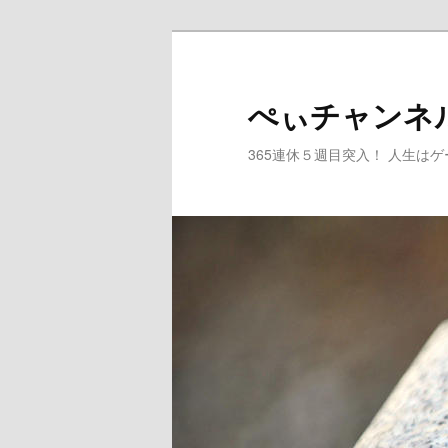
メ
サ
イ
ブ
ン
コ
ぺぃチャンネ
コ
ン
ン
テ
365連休５週目突入！ 人生は
テ
ン
ン
ツ
ツ
へ
へ
移
移
動
動