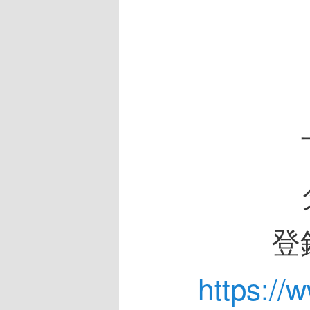
登
https:/