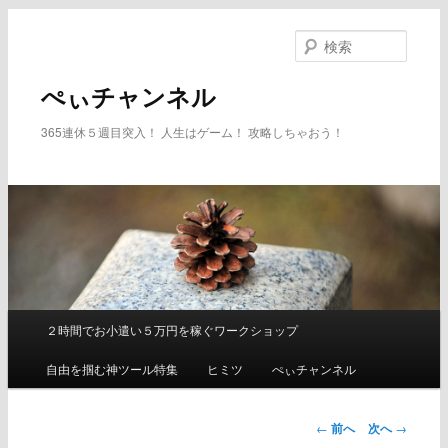
メ
イ
検
ン
索
コ
ぺぃチャンネル
ン
テ
365連休５週目突入！ 人生はゲーム！ 攻略しちゃおう！
ン
ツ
へ
移
動
２時間でお小遣い５万円を稼ぐワークショップ
メ
イ
自由を掴む神ツール特集
ヒミツ
ぺぃチャンネル
ン
メ
ニ
←
前へ
次へ
→
ュ
投