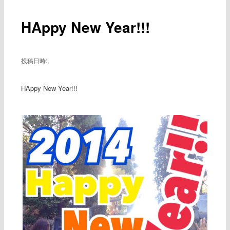
ー
稿
ナ
HAppy New Year!!!
ビ
ゲ
ー
シ
投稿日時:
ョ
ン
HAppy New Year!!!