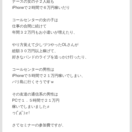
ナースの女の子２人組も
iPhoneで２時間で６万円稼いだり
コールセンターの女の子は
仕事の合間に続けて
年間３２万円もお小遣いが増えたり、
やり方覚えて少しづつやったOLさんが
総額３０万円以上稼げて、
好きなバンドのライブを追っかけ行ったり、
コールセンターの男性は
iPhoneで５時間で２１万円稼いでしまい、
バリ島に行くそうですｗ
その友達の通信系の男性は
PCで１．５時間で２１万円
稼いでしまいました♬
ヮ(ﾟдﾟ)ォ!
さてセミナーの参加費ですが、