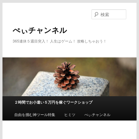
メ
イ
検
ン
索
コ
ぺぃチャンネル
ン
テ
365連休５週目突入！ 人生はゲーム！ 攻略しちゃおう！
ン
ツ
へ
移
動
２時間でお小遣い５万円を稼ぐワークショップ
メ
イ
自由を掴む神ツール特集
ヒミツ
ぺぃチャンネル
ン
メ
ニ
ュ