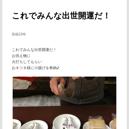
ー
稿
ナ
これでみんな出世開運だ！
ビ
ゲ
ー
シ
投稿日時:
ョ
ン
これでみんな出世開運だ！
お供え物に
火打ちしてもらい
おキツネ様に小揚げを奉納♪