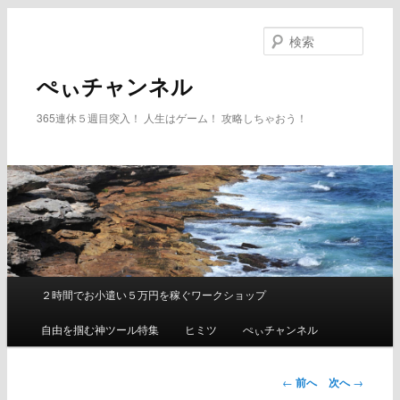
メ
イ
検
ン
索
コ
ぺぃチャンネル
ン
テ
365連休５週目突入！ 人生はゲーム！ 攻略しちゃおう！
ン
ツ
へ
移
動
２時間でお小遣い５万円を稼ぐワークショップ
メ
イ
自由を掴む神ツール特集
ヒミツ
ぺぃチャンネル
ン
メ
ニ
←
前へ
次へ
→
ュ
投