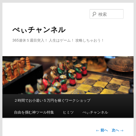
メ
イ
検
ン
索
コ
ぺぃチャンネル
ン
テ
365連休５週目突入！ 人生はゲーム！ 攻略しちゃおう！
ン
ツ
へ
移
動
２時間でお小遣い５万円を稼ぐワークショップ
メ
イ
自由を掴む神ツール特集
ヒミツ
ぺぃチャンネル
ン
メ
ニ
←
前へ
次へ
→
ュ
投