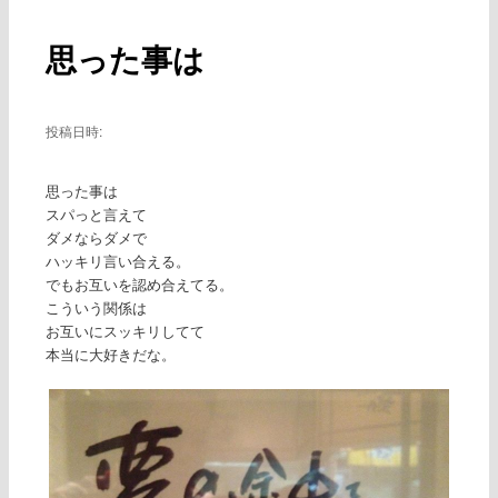
ー
稿
ナ
思った事は
ビ
ゲ
ー
シ
投稿日時:
ョ
ン
思った事は
スパっと言えて
ダメならダメで
ハッキリ言い合える。
でもお互いを認め合えてる。
こういう関係は
お互いにスッキリしてて
本当に大好きだな。