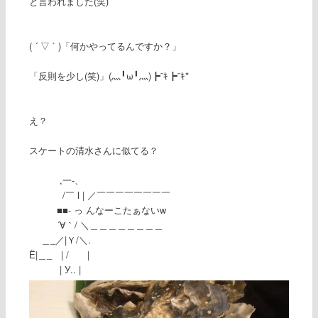
と言われました(笑)
( ´ ▽ ` )「何かやってるんですか？」
「反則を少し(笑)」(灬╹ω╹灬)┣¨ｷ┣¨ｷ*
え？
スケートの清水さんに似てる？
,一-、
/￣ l | ／￣￣￣￣￣￣￣￣
■■- っ んなーこたぁないw
´∀｀/ ＼＿＿＿＿＿＿＿＿
＿_／|Ｙ/＼.
Ё|＿_ | / |
| У.. |