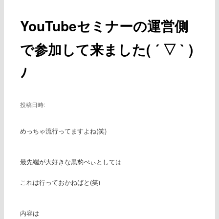
ー
稿
ナ
YouTubeセミナーの運営側
ビ
ゲ
で参加して来ました( ´ ▽ ` )
ー
シ
ョ
ﾉ
ン
投稿日時:
めっちゃ流行ってますよね(笑)
最先端が大好きな黒豹ぺぃとしては
これは行っておかねばと(笑)
内容は