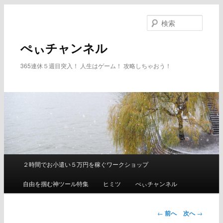
メ
イ
検
ン
索
コ
ぺぃチャンネル
ン
テ
365連休５週目突入！ 人生はゲーム！ 攻略しちゃおう！
ン
ツ
へ
移
動
２時間でお小遣い５万円を稼ぐワークショップ
メ
イ
自由を掴む神ツール特集
ヒミツ
ぺぃチャンネル
ン
メ
ニ
←
前へ
次へ
→
ュ
投