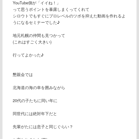
YouTube側が「イイね！」
って思うポイントを暴露しまくってくれて
シロウトでもすぐにプロレベルのツボを抑えた動画を作れるよ
うになるセミナーでした♪
地元札幌の仲間も見つかって
(これはすごく大きい)
行ってよかった♪
懇親会では
北海道の海の幸を囲みながら
20代の子たちに同い年に
同世代には絶対年下だと
先輩がたには息子と同じぐらい？