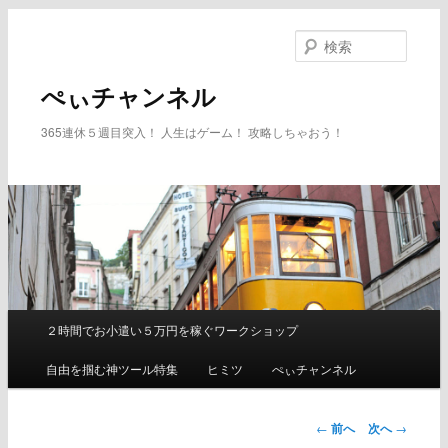
メ
イ
検
ン
索
コ
ぺぃチャンネル
ン
テ
365連休５週目突入！ 人生はゲーム！ 攻略しちゃおう！
ン
ツ
へ
移
動
２時間でお小遣い５万円を稼ぐワークショップ
メ
イ
自由を掴む神ツール特集
ヒミツ
ぺぃチャンネル
ン
メ
ニ
←
前へ
次へ
→
ュ
投