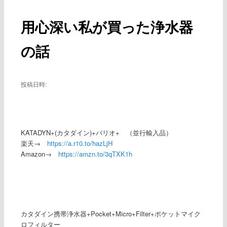
ー
稿
ナ
用心深い私が買った浄水器
ビ
ゲ
の話
ー
シ
ョ
ン
投稿日時:
KATADYN+(カタダイン)+バリオ+ （並行輸入品）
楽天→
https://a.r10.to/hazLjH
Amazon→
https://amzn.to/3qTXK1h
カタダイン携帯浄水器+Pocket+Micro+Filter+ポケットマイク
ロフィルター