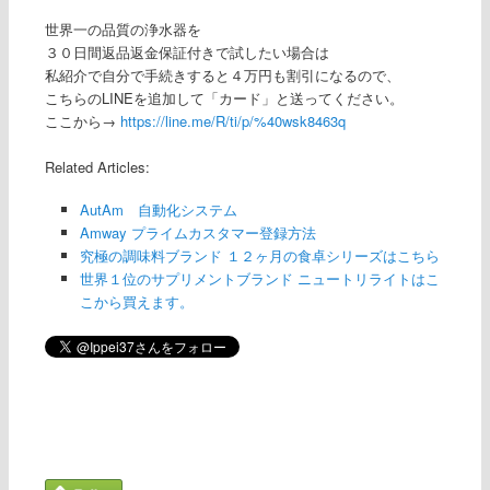
世界一の品質の浄水器を
３０日間返品返金保証付きで試したい場合は
私紹介で自分で手続きすると４万円も割引になるので、
こちらのLINEを追加して「カード」と送ってください。
ここから→
https://line.me/R/ti/p/%40wsk8463q
Related Articles:
AutAm 自動化システム
Amway プライムカスタマー登録方法
究極の調味料ブランド １２ヶ月の食卓シリーズはこちら
世界１位のサプリメントブランド ニュートリライトはこ
こから買えます。