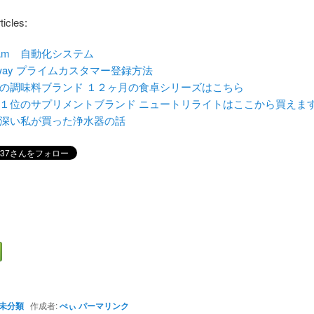
ticles:
tAm 自動化システム
way プライムカスタマー登録方法
の調味料ブランド １２ヶ月の食卓シリーズはこちら
１位のサプリメントブランド ニュートリライトはここから買えま
深い私が買った浄水器の話
未分類
作成者:
ぺぃ
パーマリンク