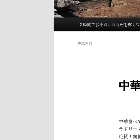
２時間でお小遣い５万円を稼ぐ
メ
イ
ン
投稿日時:
メ
ニ
ュ
ー
中
中華食べ
ラドリー
絶賛！向