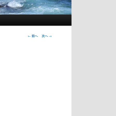
←
前へ
次へ
→
投
稿
ナ
ビ
ゲ
ー
シ
ョ
ン