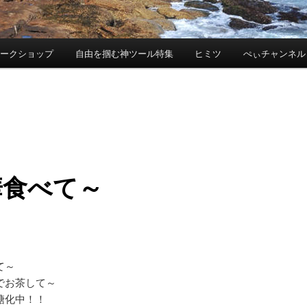
ワークショップ
自由を掴む神ツール特集
ヒミツ
ぺぃチャンネル
華食べて～
て～
でお茶して～
糖化中！！