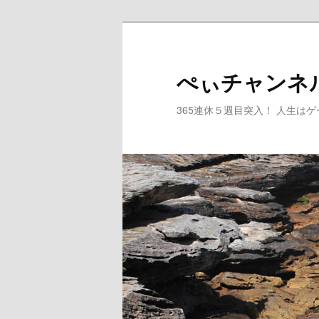
メ
イ
ン
ぺぃチャンネ
コ
ン
365連休５週目突入！ 人生は
テ
ン
ツ
へ
移
動