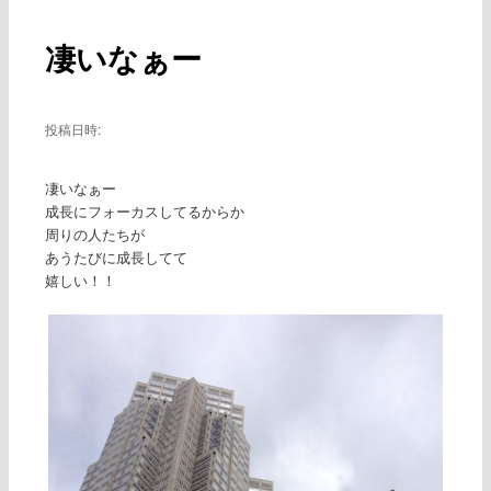
ー
稿
ナ
凄いなぁー
ビ
ゲ
ー
シ
投稿日時:
ョ
ン
凄いなぁー
成長にフォーカスしてるからか
周りの人たちが
あうたびに成長してて
嬉しい！！