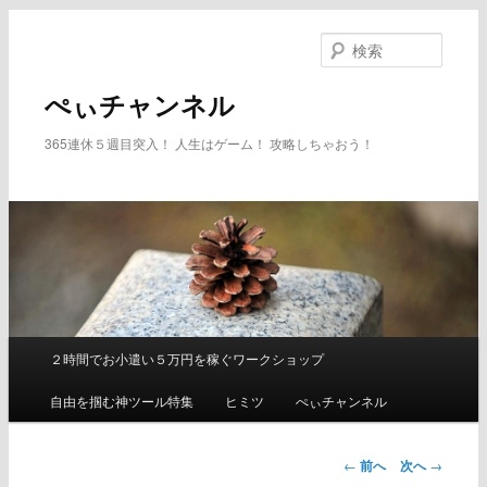
メ
イ
検
ン
索
コ
ぺぃチャンネル
ン
テ
365連休５週目突入！ 人生はゲーム！ 攻略しちゃおう！
ン
ツ
へ
移
動
２時間でお小遣い５万円を稼ぐワークショップ
メ
イ
自由を掴む神ツール特集
ヒミツ
ぺぃチャンネル
ン
メ
ニ
←
前へ
次へ
→
ュ
投