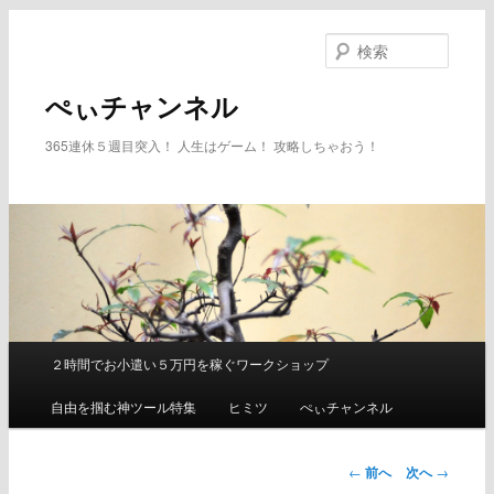
メ
イ
検
ン
索
コ
ぺぃチャンネル
ン
テ
365連休５週目突入！ 人生はゲーム！ 攻略しちゃおう！
ン
ツ
へ
移
動
２時間でお小遣い５万円を稼ぐワークショップ
メ
イ
自由を掴む神ツール特集
ヒミツ
ぺぃチャンネル
ン
メ
ニ
←
前へ
次へ
→
ュ
投