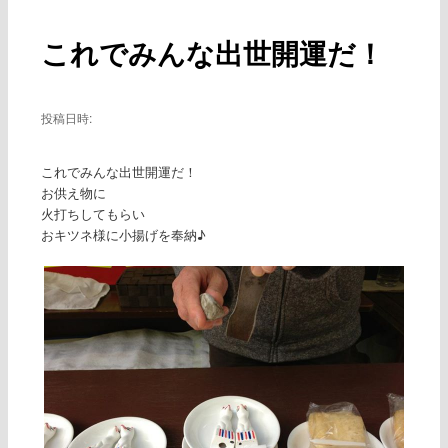
ー
稿
ナ
これでみんな出世開運だ！
ビ
ゲ
ー
シ
投稿日時:
ョ
ン
これでみんな出世開運だ！
お供え物に
火打ちしてもらい
おキツネ様に小揚げを奉納♪