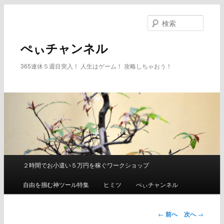
メ
イ
検
ン
索
コ
ぺぃチャンネル
ン
テ
365連休５週目突入！ 人生はゲーム！ 攻略しちゃおう！
ン
ツ
へ
移
動
２時間でお小遣い５万円を稼ぐワークショップ
メ
イ
自由を掴む神ツール特集
ヒミツ
ぺぃチャンネル
ン
メ
ニ
←
前へ
次へ
→
ュ
投