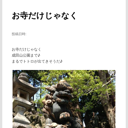
ー
稿
ナ
お寺だけじゃなく
ビ
ゲ
ー
シ
投稿日時:
ョ
ン
お寺だけじゃなく
成田山公園まで♪
まるでトトロが出てきそうだ♪