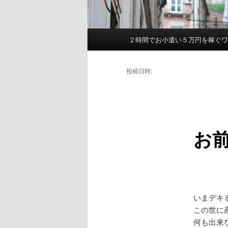
２時間でお小遣い５万円を稼ぐ
メ
イ
ン
投稿日時:
メ
ニ
ュ
ー
お
いまデキ
この世に
何も出来