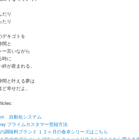
んだり
ったり
のデキゴトを
仲間と
ャー言いながら
る時に
い絆が産まれる。
仲間と叶える夢は
ほど幸せだよ。
ticles:
tAm 自動化システム
way プライムカスタマー登録方法
の調味料ブランド １２ヶ月の食卓シリーズはこちら
１位のサプリメントブランド ニュートリライトはここから買えま