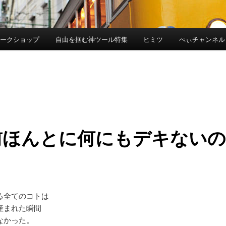
ワークショップ
自由を掴む神ツール特集
ヒミツ
ぺぃチャンネル
前ほんとに何にもデキないの
る全てのコトは
産まれた瞬間
なかった。