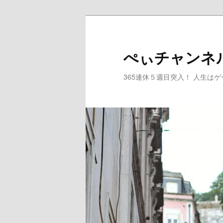
メ
イ
ン
ぺぃチャンネ
コ
ン
365連休５週目突入！ 人生は
テ
ン
ツ
へ
移
動