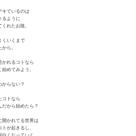
デキているのは
キるように
てくれたお陰。
まくいくまで
たから。
惹かれるコトなら
く始めてみよう。
わからない？
たコトなら
んだから始めたら？
に開かれてる世界は
コトが起きるし、
面白くなっていく。