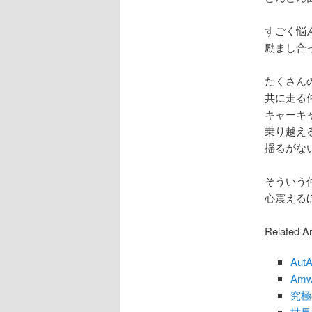
すごく悩
励まし合
たくさん
共に走る
キャーキ
乗り越え
揺るがな
そういう
心震える
Related Ar
Au
Am
究極
世界