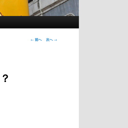
←
前へ
次へ
→
投
稿
ナ
ビ
ゲ
？
ー
シ
ョ
ン