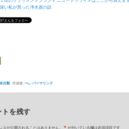
深い私が買った浄水器の話
未分類
作成者:
ぺぃ
パーマリンク
ントを残す
*
レスが公開されることはありません。
が付いている欄は必須項目です