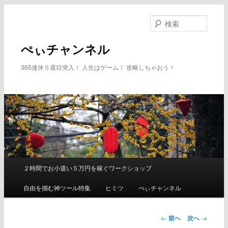
メ
イ
検
ン
索
コ
ぺぃチャンネル
ン
テ
365連休５週目突入！ 人生はゲーム！ 攻略しちゃおう！
ン
ツ
へ
移
動
２時間でお小遣い５万円を稼ぐワークショップ
メ
イ
自由を掴む神ツール特集
ヒミツ
ぺぃチャンネル
ン
メ
ニ
←
前へ
次へ
→
ュ
投