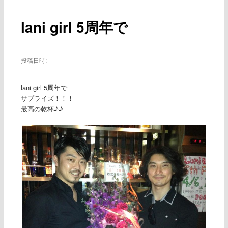
ー
稿
ナ
lani girl 5周年で
ビ
ゲ
ー
シ
投稿日時:
ョ
ン
lani girl 5周年で
サプライズ！！！
最高の乾杯♪♪