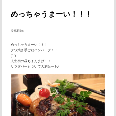
ー
稿
ナ
めっちゃうまーい！！！
ビ
ゲ
ー
シ
投稿日時:
ョ
ン
めっちゃうまーい！！！
クワ焼き手ごねハンバーグ！！
(´ `)
人生初の昼ちょんまげ！！
サラダバーもついて大満足ー♪♪