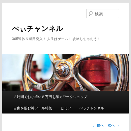
メ
イ
検
ン
索
コ
ぺぃチャンネル
ン
テ
365連休５週目突入！ 人生はゲーム！ 攻略しちゃおう！
ン
ツ
へ
移
動
２時間でお小遣い５万円を稼ぐワークショップ
メ
イ
自由を掴む神ツール特集
ヒミツ
ぺぃチャンネル
ン
メ
ニ
←
前へ
次へ
→
ュ
投