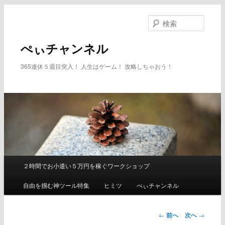
メ
イ
検
ン
索
コ
ぺぃチャンネル
ン
テ
365連休５週目突入！ 人生はゲーム！ 攻略しちゃおう！
ン
ツ
へ
移
動
２時間でお小遣い５万円を稼ぐワークショップ
メ
イ
自由を掴む神ツール特集
ヒミツ
ぺぃチャンネル
ン
メ
ニ
←
前へ
次へ
→
ュ
投