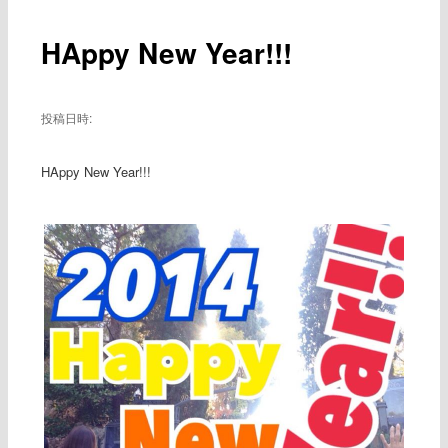
ー
稿
ナ
HAppy New Year!!!
ビ
ゲ
ー
シ
投稿日時:
ョ
ン
HAppy New Year!!!