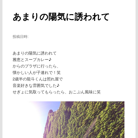
ー
稿
ナ
あまりの陽気に誘われて
ビ
ゲ
ー
シ
投稿日時:
ョ
ン
あまりの陽気に誘われて
雅恵とスープカレー♪
からのプラザに行ったら、
懐かしい人が子連れで！笑
2歳半の龍斗くんは照れ屋で
音楽好きな雰囲気でした♪
せぎょに気取ってもらったら、おこぷん風味に笑