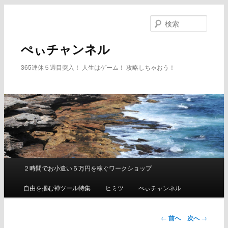
メ
イ
検
ン
索
コ
ぺぃチャンネル
ン
テ
365連休５週目突入！ 人生はゲーム！ 攻略しちゃおう！
ン
ツ
へ
移
動
２時間でお小遣い５万円を稼ぐワークショップ
メ
イ
自由を掴む神ツール特集
ヒミツ
ぺぃチャンネル
ン
メ
ニ
←
前へ
次へ
→
ュ
投