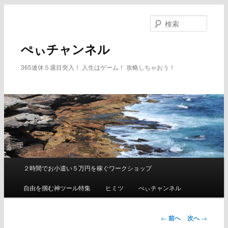
メ
イ
検
ン
索
コ
ぺぃチャンネル
ン
テ
365連休５週目突入！ 人生はゲーム！ 攻略しちゃおう！
ン
ツ
へ
移
動
２時間でお小遣い５万円を稼ぐワークショップ
メ
イ
自由を掴む神ツール特集
ヒミツ
ぺぃチャンネル
ン
メ
ニ
←
前へ
次へ
→
ュ
投