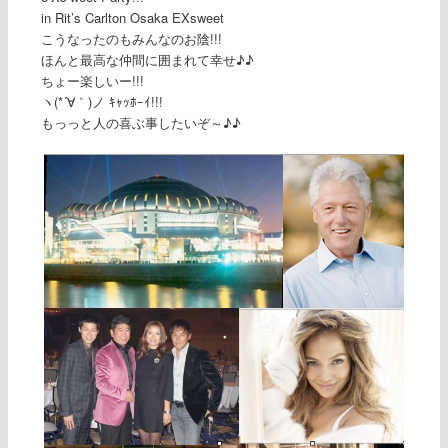
in Rit’s Carlton Osaka EXsweet
こうなったのもみんなのお陰!!!
ほんと最高な仲間に囲まれて幸せ♪♪
ちょー楽しいー!!!
ヽ(*´∀｀)ノ ｷｬｯﾎｰｲ!!!
もっっと人の喜ぶ事したいぞ～♪♪