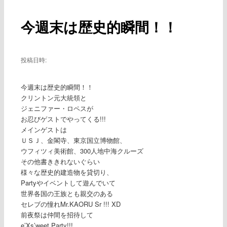
ー
稿
ナ
今週末は歴史的瞬間！！
ビ
ゲ
ー
シ
投稿日時:
ョ
ン
今週末は歴史的瞬間！！
クリントン元大統領と
ジェニファー・ロペスが
お忍びゲストでやってくる!!!
メインゲストは
ＵＳＪ、金閣寺、東京国立博物館、
ウフィツィ美術館、300人地中海クルーズ
その他書ききれないぐらい
様々な歴史的建造物を貸切り、
Partyやイベントして遊んでいて
世界各国の王族とも親交のある
セレブの憧れMr.KAORU Sr !!! XD
前夜祭は仲間を招待して
e’Xs’weet Party!!!