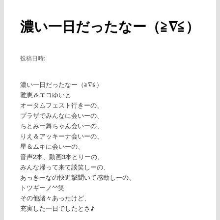
ー
稿
ナ
濃い一日だったなー（≧∇≦）
ビ
ゲ
ー
シ
投稿日時:
ョ
ン
濃い一日だったなー（≧∇≦）
雅恵＆エコゆいと
オータムフェスト行きーの、
プラザでみんなに会いーの、
ちとみー舞ちゃん会いーの、
りえ＆アッキーナ会いーの、
星＆ムキに会いーの、
音声2本、動画3本とりーの、
みんな帰って来て談笑しーの、
あっきーなの快進撃聞いて感動しーの、
トツギーノ^^笑
その他諸々あったけど、
充実した一日でしたとさ♪