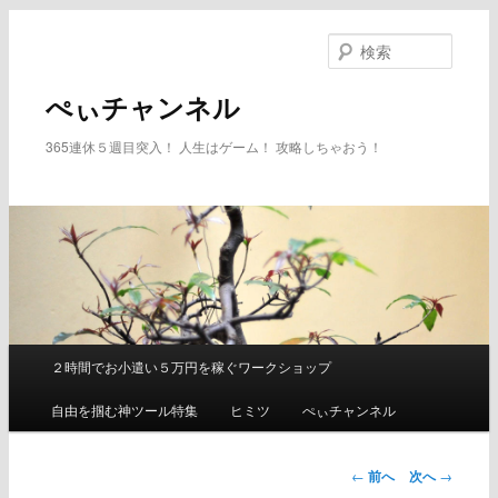
メ
イ
検
ン
索
コ
ぺぃチャンネル
ン
テ
365連休５週目突入！ 人生はゲーム！ 攻略しちゃおう！
ン
ツ
へ
移
動
２時間でお小遣い５万円を稼ぐワークショップ
メ
イ
自由を掴む神ツール特集
ヒミツ
ぺぃチャンネル
ン
メ
ニ
←
前へ
次へ
→
ュ
投