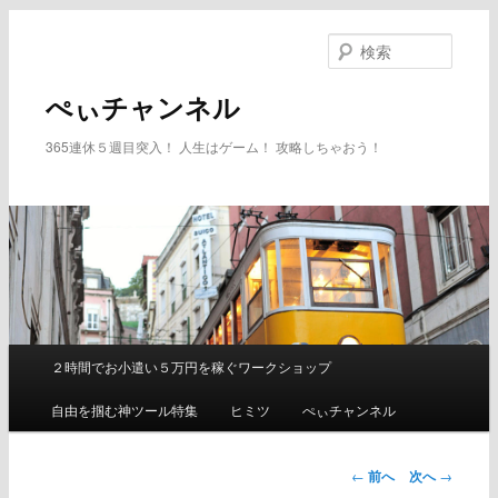
メ
イ
検
ン
索
コ
ぺぃチャンネル
ン
テ
365連休５週目突入！ 人生はゲーム！ 攻略しちゃおう！
ン
ツ
へ
移
動
２時間でお小遣い５万円を稼ぐワークショップ
メ
イ
自由を掴む神ツール特集
ヒミツ
ぺぃチャンネル
ン
メ
ニ
←
前へ
次へ
→
ュ
投