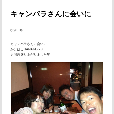
ー
稿
ナ
キャンバラさんに会いに
ビ
ゲ
ー
シ
投稿日時:
ョ
ン
キャンバラさんに会いに
かけはしHANAREへ♪
男同志盛り上がりました笑