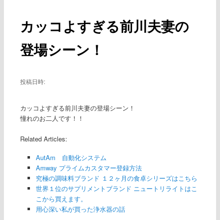
ー
稿
ナ
カッコよすぎる前川夫妻の
ビ
ゲ
登場シーン！
ー
シ
ョ
ン
投稿日時:
カッコよすぎる前川夫妻の登場シーン！
憧れのお二人です！！
Related Articles:
AutAm 自動化システム
Amway プライムカスタマー登録方法
究極の調味料ブランド １２ヶ月の食卓シリーズはこちら
世界１位のサプリメントブランド ニュートリライトはこ
こから買えます。
用心深い私が買った浄水器の話