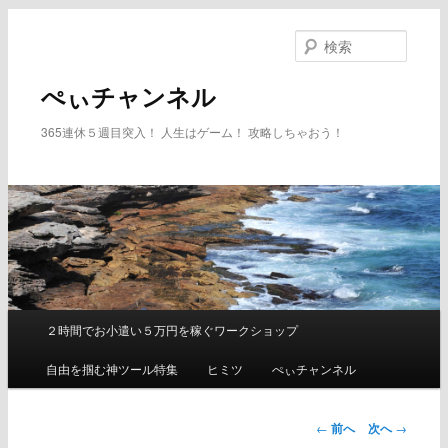
メ
イ
検
ン
索
コ
ぺぃチャンネル
ン
テ
365連休５週目突入！ 人生はゲーム！ 攻略しちゃおう！
ン
ツ
へ
移
動
２時間でお小遣い５万円を稼ぐワークショップ
メ
イ
自由を掴む神ツール特集
ヒミツ
ぺぃチャンネル
ン
メ
ニ
←
前へ
次へ
→
ュ
投