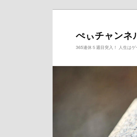
メ
サ
イ
ブ
ン
コ
ぺぃチャンネ
コ
ン
ン
テ
365連休５週目突入！ 人生は
テ
ン
ン
ツ
ツ
へ
へ
移
移
動
動