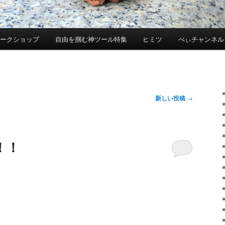
ワークショップ
自由を掴む神ツール特集
ヒミツ
ぺぃチャンネル
新しい投稿
→
！！