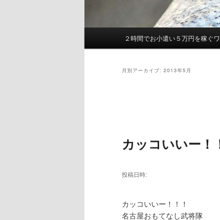
２時間でお小遣い５万円を稼ぐ
メ
イ
ン
月別アーカイブ:
2013年5月
メ
ニ
ュ
投
ー
稿
ナ
ビ
カッコいいー！
ゲ
ー
シ
投稿日時:
ョ
ン
カッコいいー！！！
名古屋おもてなし武将隊