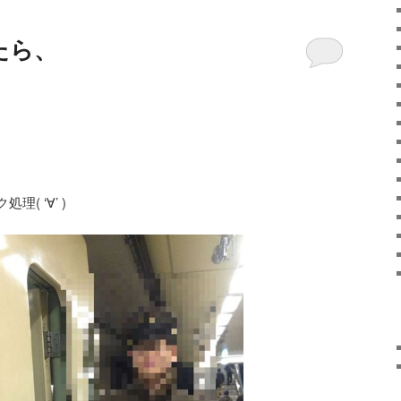
たら、
( ‘∀’ )