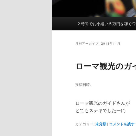
２時間でお小遣い５万円を稼ぐ
メ
イ
ン
月別アーカイブ:
2013年11月
メ
ニ
ュ
ローマ観光のガ
ー
投稿日時:
ローマ観光のガイドさんが
とてもステキでしたー(*)
カテゴリー:
未分類
|
コメントを残す