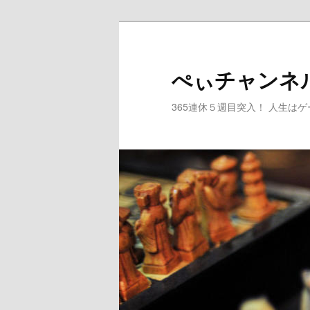
メ
サ
イ
ブ
ン
コ
ぺぃチャンネ
コ
ン
ン
テ
365連休５週目突入！ 人生は
テ
ン
ン
ツ
ツ
へ
へ
移
移
動
動