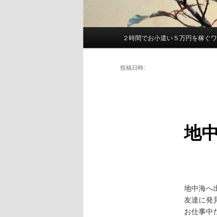
２時間でお小遣い５万円を稼ぐ
メ
イ
ン
投稿日時:
メ
ニ
ュ
ー
地
地中海へ
友達に発
お仕事中だ