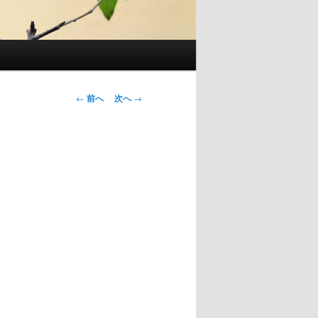
←
前へ
次へ
→
投
稿
ナ
ビ
ゲ
ー
シ
ョ
ン