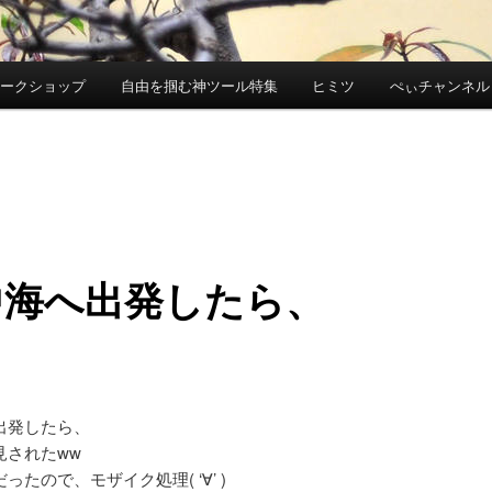
ワークショップ
自由を掴む神ツール特集
ヒミツ
ぺぃチャンネル
中海へ出発したら、
出発したら、
見されたww
ったので、モザイク処理( ‘∀’ )