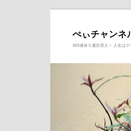
メ
イ
ン
ぺぃチャンネ
コ
ン
365連休５週目突入！ 人生は
テ
ン
ツ
へ
移
動