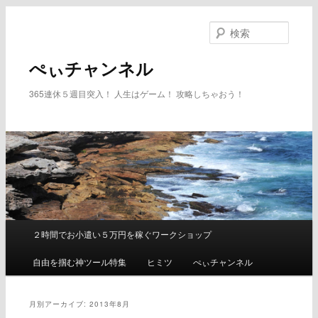
メ
サ
イ
ブ
検
ン
コ
索
コ
ン
ぺぃチャンネル
ン
テ
テ
ン
365連休５週目突入！ 人生はゲーム！ 攻略しちゃおう！
ン
ツ
ツ
へ
へ
移
移
動
動
２時間でお小遣い５万円を稼ぐワークショップ
メ
イ
自由を掴む神ツール特集
ヒミツ
ぺぃチャンネル
ン
メ
ニ
月別アーカイブ:
2013年8月
ュ