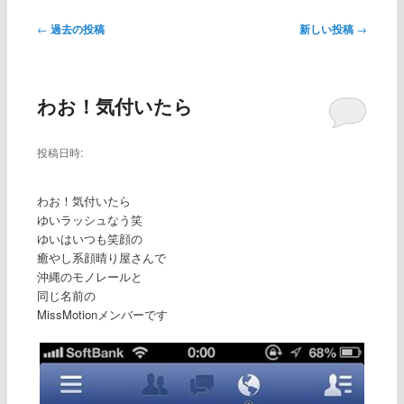
ー
←
過去の投稿
新しい投稿
→
投
稿
ナ
ビ
わお！気付いたら
ゲ
ー
シ
投稿日時:
ョ
ン
わお！気付いたら
ゆいラッシュなう笑
ゆいはいつも笑顔の
癒やし系顔晴り屋さんで
沖縄のモノレールと
同じ名前の
MissMotionメンバーです