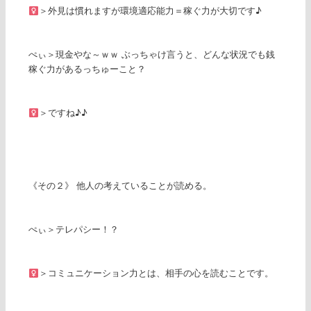
＞外見は慣れますが環境適応能力＝稼ぐ力が大切です♪
ぺぃ＞現金やな～ｗｗ ぶっちゃけ言うと、どんな状況でも銭
稼ぐ力があるっちゅーこと？
＞ですね♪♪
《その２》 他人の考えていることが読める。
ぺぃ＞テレパシー！？
＞コミュニケーション力とは、相手の心を読むことです。