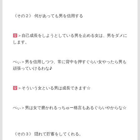
《その２》 何があっても男を信用する
＞自己成長をしようとしている男を止める女は、男をダメに
します。​
ぺぃ＞男を信用しつつ、常に背中を押すぐらい女やったら男も
頑張っていけるわな♪
＞そういう女といる男は成長できます☆
ぺぃ＞男は女で磨かれるっちゅー格言もあるぐらいやからな☆
《その３》 隠れて貯蓄をしてくれる。