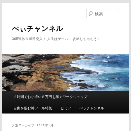
メ
サ
イ
ブ
検
ン
コ
索
コ
ン
ぺぃチャンネル
ン
テ
テ
ン
365連休５週目突入！ 人生はゲーム！ 攻略しちゃおう！
ン
ツ
ツ
へ
へ
移
移
動
動
２時間でお小遣い５万円を稼ぐワークショップ
メ
イ
自由を掴む神ツール特集
ヒミツ
ぺぃチャンネル
ン
メ
ニ
月別アーカイブ:
2012年1月
ュ