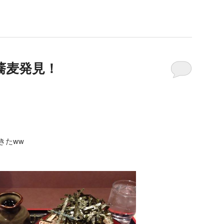
蕎麦発見！
きたww