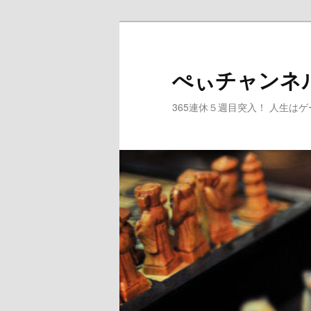
メ
サ
イ
ブ
ン
コ
ぺぃチャンネ
コ
ン
ン
テ
365連休５週目突入！ 人生は
テ
ン
ン
ツ
ツ
へ
へ
移
移
動
動