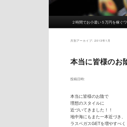
２時間でお小遣い５万円を稼ぐ
メ
イ
ン
月別アーカイブ:
2013年1月
メ
ニ
ュ
本当に皆様のお
ー
投稿日時:
本当に皆様のお陰で
理想のスタイルに
近づいてきました！！
地中海にもまた一本近づき、
ラスベガスGETを増やすべく