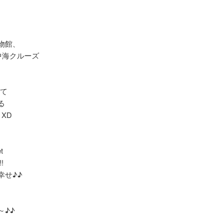
物館、
中海クルーズ
、
いて
る
 XD
t
!
幸せ♪♪
～♪♪