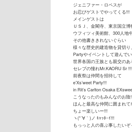
ジェニファー・ロペスが
お忍びゲストでやってくる!!!
メインゲストは
ＵＳＪ、金閣寺、東京国立博
ウフィツィ美術館、300人地
その他書ききれないぐらい
様々な歴史的建造物を貸切り
Partyやイベントして遊んで
世界各国の王族とも親交のあ
セレブの憧れMr.KAORU Sr !!!
前夜祭は仲間を招待して
e’Xs’weet Party!!!
in Rit’s Carlton Osaka EXswee
こうなったのもみんなのお陰!!
ほんと最高な仲間に囲まれて
ちょー楽しいー!!!
ヽ(*´∀｀)ノ ｷｬｯﾎｰｲ!!!
もっっと人の喜ぶ事したいぞ