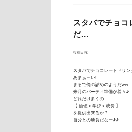
スタバでチョコ
だ…
投稿日時:
スタバでチョコレートドリン
あまぁ～い!!
まるで俺の詰めのようだww
来月のパーティ準備が着々♪
どれだけ多くの
【 価値 x 学び x 成長 】
を提供出来るか？
自分との勝負だなー♪♪