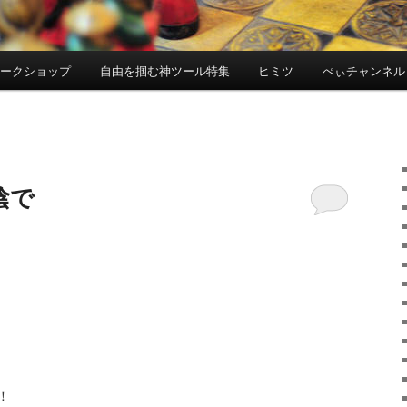
ワークショップ
自由を掴む神ツール特集
ヒミツ
ぺぃチャンネル
陰で
！