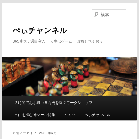
メ
サ
イ
ブ
検
ン
コ
索
コ
ン
ぺぃチャンネル
ン
テ
テ
ン
365連休５週目突入！ 人生はゲーム！ 攻略しちゃおう！
ン
ツ
ツ
へ
へ
移
移
動
動
２時間でお小遣い５万円を稼ぐワークショップ
メ
イ
自由を掴む神ツール特集
ヒミツ
ぺぃチャンネル
ン
メ
ニ
月別アーカイブ:
2022年5月
ュ