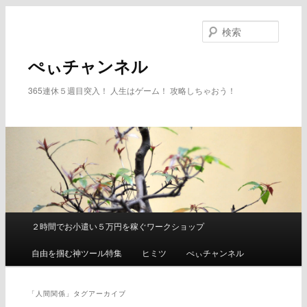
メ
サ
イ
ブ
検
ン
コ
索
コ
ン
ぺぃチャンネル
ン
テ
テ
ン
365連休５週目突入！ 人生はゲーム！ 攻略しちゃおう！
ン
ツ
ツ
へ
へ
移
移
動
動
２時間でお小遣い５万円を稼ぐワークショップ
メ
イ
自由を掴む神ツール特集
ヒミツ
ぺぃチャンネル
ン
メ
ニ
「
人間関係
」タグアーカイブ
ュ