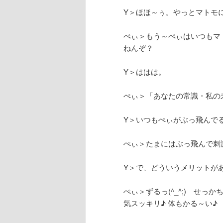
Y＞ほほ～ぅ。やっとマトモ
ぺぃ＞もう～ぺぃはいつもマ
ねんぞ？
Y＞ははは。
ぺぃ＞「あなたの常識・私の
Y＞いつもぺぃがぶっ飛んで
ぺぃ＞たまにはぶっ飛んで刺
Y＞で、どういうメリットが
ぺぃ＞ずるっ(^_^;) せ
気スッキリ♪ 体もかる～い♪