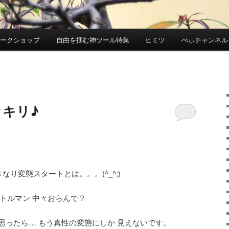
ワークショップ
自由を掴む神ツール特集
ヒミツ
ぺぃチャンネル
ッキリ♪
なり変態スタートとは。。。(^_^;)
トルマン 中々おらんで？
思ったら… もう真性の変態にしか 見えないです。