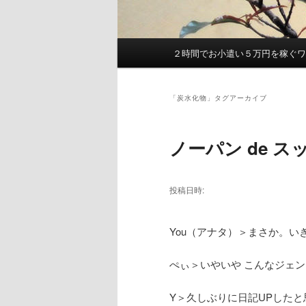
２時間でお小遣い５万円を稼ぐ
メ
イ
ン
「
炭水化物
」タグアーカイブ
メ
ニ
ュ
ノーパン de ス
ー
投稿日時:
You（アナタ）＞まさか。いき
ぺぃ＞いやいや こんなジェン
Y＞久しぶりに日記UPしたと