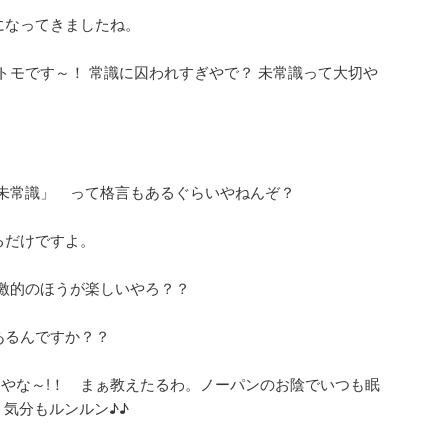
になってきましたね。
トモです～！ 常識に囚われすぎやで？ 未常識って大切や
未常識」 って格言もあるぐらいやねんぞ？
るだけですよ。
激的のほうが楽しいやろ？？
あるんですか？？
っかちやな～!！ まぁ教えたるわ。ノーパンのお陰でいつも眠
 気分もルンルン♪♪