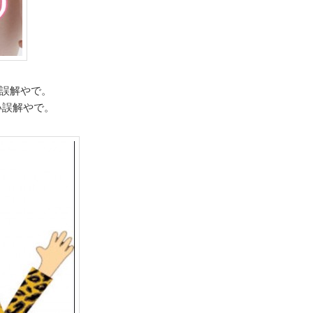
の誤解やで。
い誤解やで。