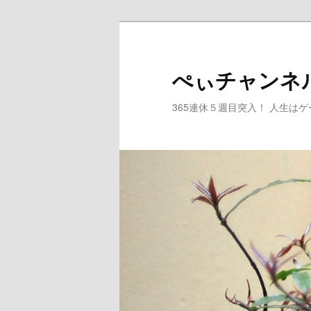
メ
サ
イ
ブ
ン
コ
ぺぃチャンネ
コ
ン
ン
テ
365連休５週目突入！ 人生は
テ
ン
ン
ツ
ツ
へ
へ
移
移
動
動