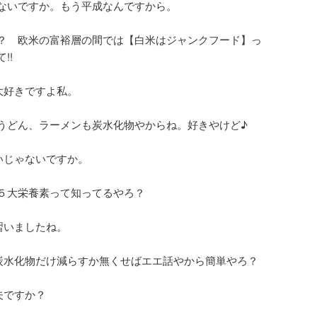
ゃないですか。もう平成なんですから。
？ 欧米の富裕層の間では【白米はジャンクフード】っ
!!
大好きですよ私。
うどん、ラーメンも炭水化物やからね。好きやけど♪
いじゃないですか。
５大栄養素って知ってるやろ？
習いましたね。
炭水化物だけ減らすか無くせばエエ話やから簡単やろ？
夫ですか？